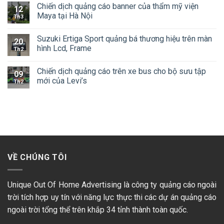
Chiến dịch quảng cáo banner của thẩm mỹ viện
12
Maya tại Hà Nội
Th3
Suzuki Ertiga Sport quảng bá thương hiệu trên màn
20
hình Lcd, Frame
Th2
Chiến dịch quảng cáo trên xe bus cho bộ sưu tập
09
mới của Levi’s
Th2
VỀ CHÚNG TÔI
Unique Out Of Home Advertising là công ty quảng cáo ngoài
trời tích hợp uy tín với năng lực thực thi các dự án quảng cáo
ngoài trời tổng thể trên khắp 34 tỉnh thành toàn quốc.