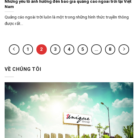
Những yếu tố ảnh hưởng đến báo giá quảng cáo ngoài trời tại Việt
Nam
Quảng cáo ngoài trời luôn là một trong những hình thức truyền thông
được rất...
1
2
3
4
5
…
8
VỀ CHÚNG TÔI