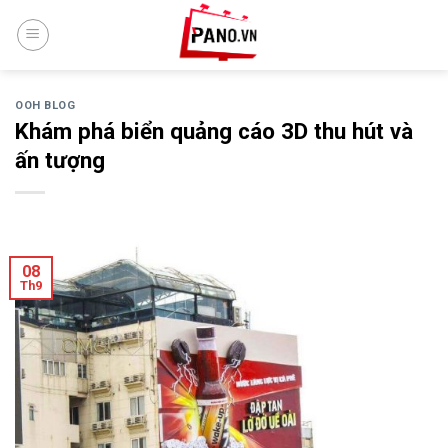
Skip
to
content
OOH BLOG
Khám phá biển quảng cáo 3D thu hút và
ấn tượng
08
Th9