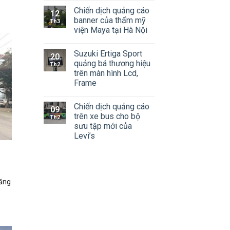
Chiến dịch quảng cáo
12
banner của thẩm mỹ
Th3
viện Maya tại Hà Nội
Suzuki Ertiga Sport
20
quảng bá thương hiệu
Th2
trên màn hình Lcd,
Frame
Chiến dịch quảng cáo
09
trên xe bus cho bộ
Th2
sưu tập mới của
Levi’s
năng