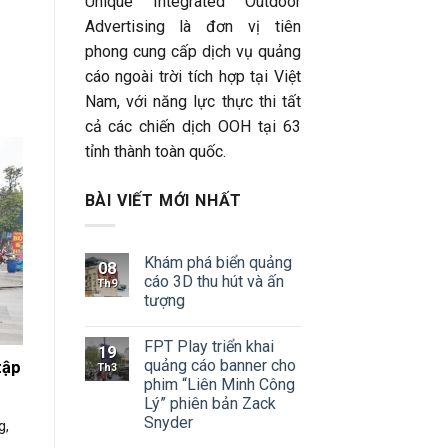
Unique Integrated Outdoor
Advertising là đơn vị tiên
phong cung cấp dịch vụ quảng
cáo ngoài trời tích hợp tại Việt
Nam, với năng lực thực thi tất
cả các chiến dịch OOH tại 63
tỉnh thành toàn quốc.
BÀI VIẾT MỚI NHẤT
Khám phá biển quảng
08
cáo 3D thu hút và ấn
Th9
tượng
FPT Play triển khai
19
quảng cáo banner cho
tập
Th3
phim “Liên Minh Công
Lý” phiên bản Zack
Snyder
g,