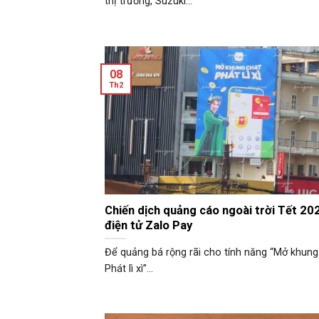
thị trường, Suzuki...
08
Th2
Chiến dịch quảng cáo ngoài trời Tết 202
điện tử Zalo Pay
Để quảng bá rộng rãi cho tính năng “Mở khung
Phát lì xì”...