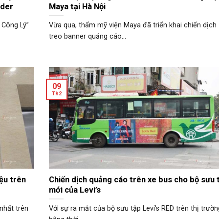
yder
Maya tại Hà Nội
 Công Lý”
Vừa qua, thẩm mỹ viện Maya đã triển khai chiến dịch
treo banner quảng cáo...
09
Th2
ệu trên
Chiến dịch quảng cáo trên xe bus cho bộ sưu 
mới của Levi’s
nhất trên
Với sự ra mắt của bộ sưu tập Levi’s RED trên thị trườn