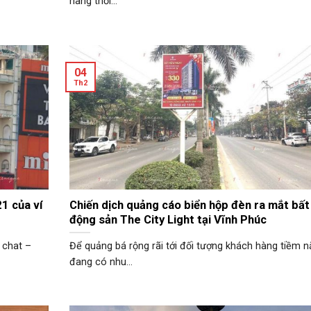
hãng thời...
04
Th2
1 của ví
Chiến dịch quảng cáo biển hộp đèn ra mắt bất
động sản The City Light tại Vĩnh Phúc
 chat –
Để quảng bá rộng rãi tới đối tượng khách hàng tiềm 
đang có nhu...