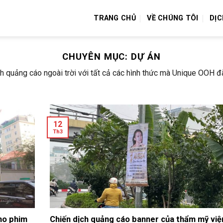
TRANG CHỦ
VỀ CHÚNG TÔI
DỊC
CHUYÊN MỤC:
DỰ ÁN
ch quảng cáo ngoài trời với tất cả các hình thức mà Unique OOH đã
12
Th3
ho phim
Chiến dịch quảng cáo banner của thẩm mỹ việ