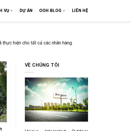
H VỤ
DỰ ÁN
OOH BLOG
LIÊN HỆ
 thực hiện cho tất cả các nhãn hàng.
VỀ CHÚNG TÔI
n