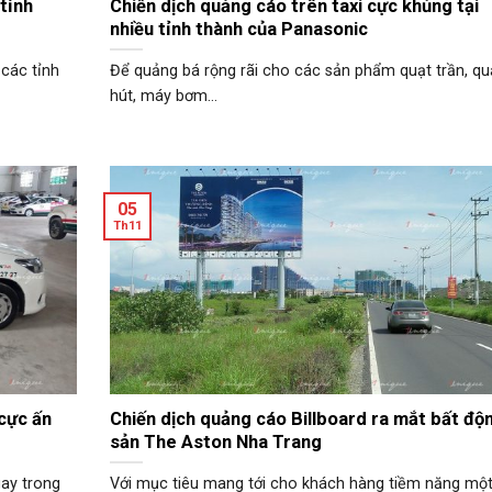
tỉnh
Chiến dịch quảng cáo trên taxi cực khủng tại
nhiều tỉnh thành của Panasonic
 các tỉnh
Để quảng bá rộng rãi cho các sản phẩm quạt trần, qu
hút, máy bơm...
05
Th11
 cực ấn
Chiến dịch quảng cáo Billboard ra mắt bất độ
sản The Aston Nha Trang
gay trong
Với mục tiêu mang tới cho khách hàng tiềm năng mộ