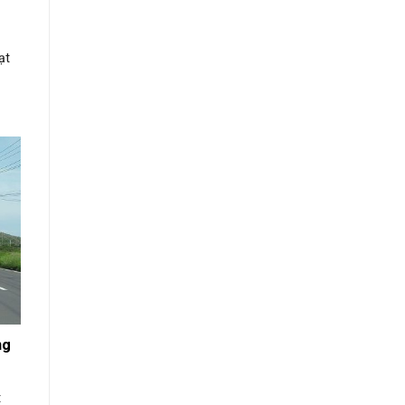
ạt
ng
t