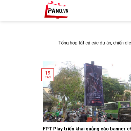
Skip
to
content
Tổng hợp tất cả các dự án, chiến dị
19
Th3
FPT Play triển khai quảng cáo banner c