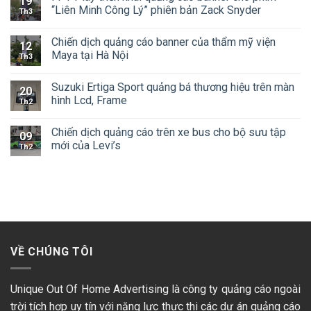
19
“Liên Minh Công Lý” phiên bản Zack Snyder
Th3
Chiến dịch quảng cáo banner của thẩm mỹ viện
12
Maya tại Hà Nội
Th3
Suzuki Ertiga Sport quảng bá thương hiệu trên màn
20
hình Lcd, Frame
Th2
Chiến dịch quảng cáo trên xe bus cho bộ sưu tập
09
mới của Levi’s
Th2
VỀ CHÚNG TÔI
Unique Out Of Home Advertising là công ty quảng cáo ngoài
trời tích hợp uy tín với năng lực thực thi các dự án quảng cáo