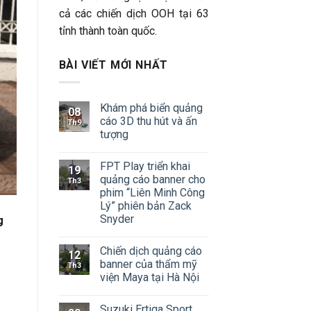
cả các chiến dịch OOH tại 63
tỉnh thành toàn quốc.
BÀI VIẾT MỚI NHẤT
Khám phá biển quảng
08
cáo 3D thu hút và ấn
Th9
tượng
FPT Play triển khai
19
quảng cáo banner cho
Th3
phim “Liên Minh Công
Lý” phiên bản Zack
Snyder
g
Chiến dịch quảng cáo
12
banner của thẩm mỹ
Th3
viện Maya tại Hà Nội
Suzuki Ertiga Sport