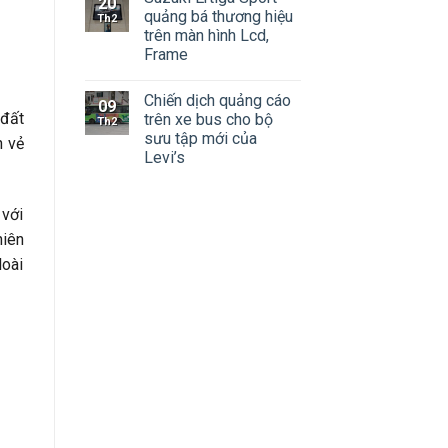
20
quảng bá thương hiệu
Th2
trên màn hình Lcd,
Frame
Chiến dịch quảng cáo
09
 đất
trên xe bus cho bộ
Th2
sưu tập mới của
n vẻ
Levi’s
 với
hiên
loài