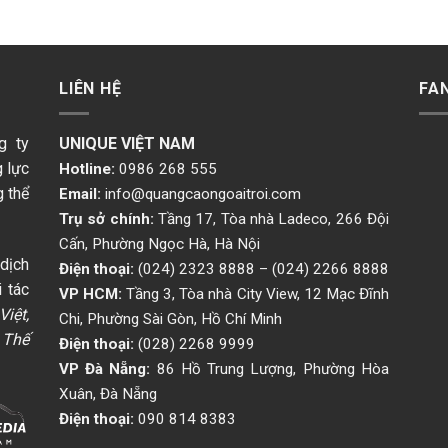
LIÊN HỆ
FA
g ty
UNIQUE VIỆT NAM
g lực
Hotline:
0986 268 555
g thể
Email:
info@quangcaongoaitroi.com
Trụ sở chính:
Tầng 17, Tòa nhà Ladeco, 266 Đội
Cấn, Phường Ngọc Hà, Hà Nội
dịch
Điện thoại:
(024) 2323 8888
–
(024) 2266 8888
 tác
VP HCM:
Tầng 3, Tòa nhà City View, 12 Mạc Đĩnh
iệt,
Chi, Phường Sài Gòn, Hồ Chí Minh
 Thế
Điện thoại:
(028) 2268 9999
VP Đà Nẵng:
86 Hồ Trung Lượng, Phường Hòa
Xuân, Đà Nẵng
Điện thoại:
090 814 8383