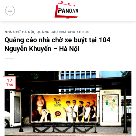
Skip
to
content
NHÀ CHỜ HÀ NỘI
,
QUẢNG CÁO NHÀ CHỜ XE BUS
Quảng cáo nhà chờ xe buýt tại 104
Nguyễn Khuyến – Hà Nội
17
Th6