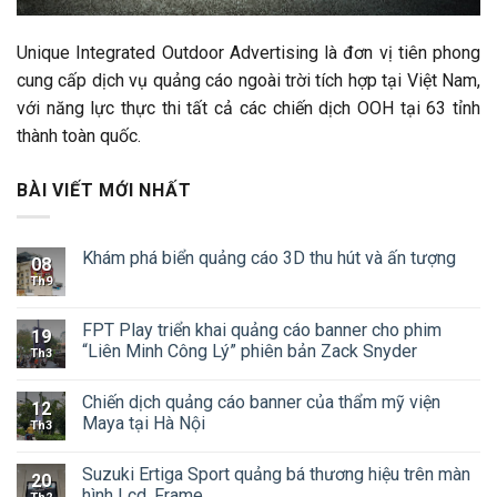
Unique Integrated Outdoor Advertising là đơn vị tiên phong
cung cấp dịch vụ quảng cáo ngoài trời tích hợp tại Việt Nam,
với năng lực thực thi tất cả các chiến dịch OOH tại 63 tỉnh
thành toàn quốc.
BÀI VIẾT MỚI NHẤT
Khám phá biển quảng cáo 3D thu hút và ấn tượng
08
Th9
FPT Play triển khai quảng cáo banner cho phim
19
“Liên Minh Công Lý” phiên bản Zack Snyder
Th3
Chiến dịch quảng cáo banner của thẩm mỹ viện
12
Maya tại Hà Nội
Th3
Suzuki Ertiga Sport quảng bá thương hiệu trên màn
20
hình Lcd, Frame