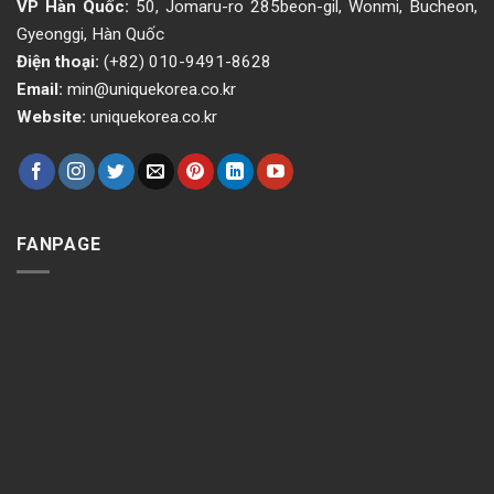
VP Hàn Quốc:
50, Jomaru-ro 285beon-gil, Wonmi, Bucheon,
Gyeonggi, Hàn Quốc
Điện thoại:
(+82) 010-9491-8628
Email:
min@uniquekorea.co.kr
Website:
uniquekorea.co.kr
FANPAGE