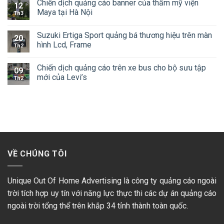
Chiến dịch quảng cáo banner của thẩm mỹ viện
12
Maya tại Hà Nội
Th3
Suzuki Ertiga Sport quảng bá thương hiệu trên màn
20
hình Lcd, Frame
Th2
Chiến dịch quảng cáo trên xe bus cho bộ sưu tập
09
mới của Levi’s
Th2
VỀ CHÚNG TÔI
Unique Out Of Home Advertising là công ty quảng cáo ngoài
trời tích hợp uy tín với năng lực thực thi các dự án quảng cáo
ngoài trời tổng thể trên khắp 34 tỉnh thành toàn quốc.