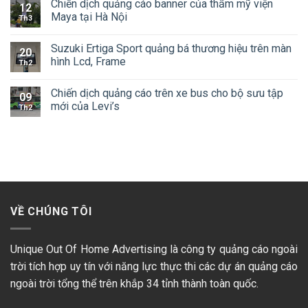
Chiến dịch quảng cáo banner của thẩm mỹ viện
12
Maya tại Hà Nội
Th3
Suzuki Ertiga Sport quảng bá thương hiệu trên màn
20
hình Lcd, Frame
Th2
Chiến dịch quảng cáo trên xe bus cho bộ sưu tập
09
mới của Levi’s
Th2
VỀ CHÚNG TÔI
Unique Out Of Home Advertising là công ty quảng cáo ngoài
trời tích hợp uy tín với năng lực thực thi các dự án quảng cáo
ngoài trời tổng thể trên khắp 34 tỉnh thành toàn quốc.