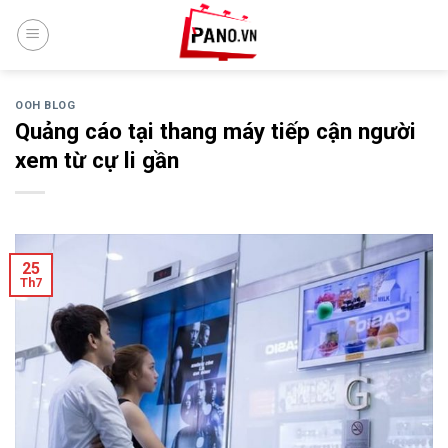
Skip
to
content
OOH BLOG
Quảng cáo tại thang máy tiếp cận người
xem từ cự li gần
25
Th7