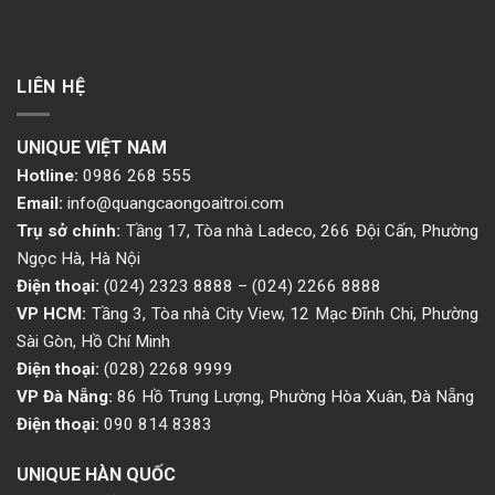
LIÊN HỆ
UNIQUE VIỆT NAM
Hotline:
0986 268 555
Email:
info@quangcaongoaitroi.com
Trụ sở chính:
Tầng 17, Tòa nhà Ladeco, 266 Đội Cấn, Phường
Ngọc Hà, Hà Nội
Điện thoại:
(024) 2323 8888
–
(024) 2266 8888
VP HCM:
Tầng 3, Tòa nhà City View, 12 Mạc Đĩnh Chi, Phường
Sài Gòn, Hồ Chí Minh
Điện thoại:
(028) 2268 9999
VP Đà Nẵng:
86 Hồ Trung Lượng, Phường Hòa Xuân, Đà Nẵng
Điện thoại:
090 814 8383
UNIQUE HÀN QUỐC