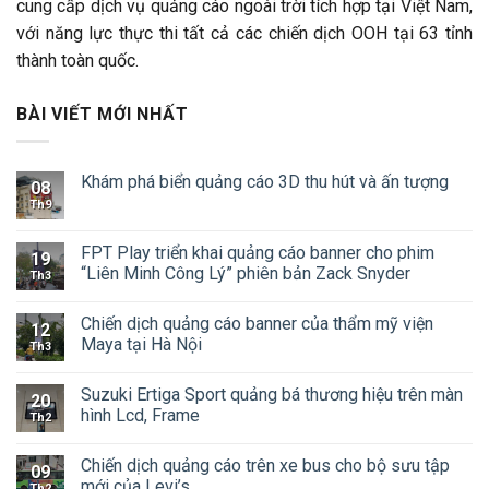
cung cấp dịch vụ quảng cáo ngoài trời tích hợp tại Việt Nam,
với năng lực thực thi tất cả các chiến dịch OOH tại 63 tỉnh
thành toàn quốc.
BÀI VIẾT MỚI NHẤT
Khám phá biển quảng cáo 3D thu hút và ấn tượng
08
Th9
FPT Play triển khai quảng cáo banner cho phim
19
“Liên Minh Công Lý” phiên bản Zack Snyder
Th3
Chiến dịch quảng cáo banner của thẩm mỹ viện
12
Maya tại Hà Nội
Th3
Suzuki Ertiga Sport quảng bá thương hiệu trên màn
20
hình Lcd, Frame
Th2
Chiến dịch quảng cáo trên xe bus cho bộ sưu tập
09
mới của Levi’s
Th2