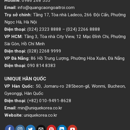
Hotline:
0986 268 555
Email:
info@quangcaongoaitroi.com
Trụ sở chính:
Tầng 17, Tòa nhà Ladeco, 266 Đội Cấn, Phường
Ngọc Hà, Hà Nội
Điện thoại:
(024) 2323 8888
–
(024) 2266 8888
VP HCM:
Tầng 3, Tòa nhà City View, 12 Mạc Đĩnh Chi, Phường
Sài Gòn, Hồ Chí Minh
Điện thoại:
(028) 2268 9999
VP Đà Nẵng:
86 Hồ Trung Lượng, Phường Hòa Xuân, Đà Nẵng
Điện thoại:
090 814 8383
UNIQUE HÀN QUỐC
VP Hàn Quốc:
50, Jomaru-ro 285beon-gil, Wonmi, Bucheon,
Gyeonggi, Hàn Quốc
Điện thoại:
(+82) 010-9491-8628
Email:
min@uniquekorea.co.kr
Website:
uniquekorea.co.kr