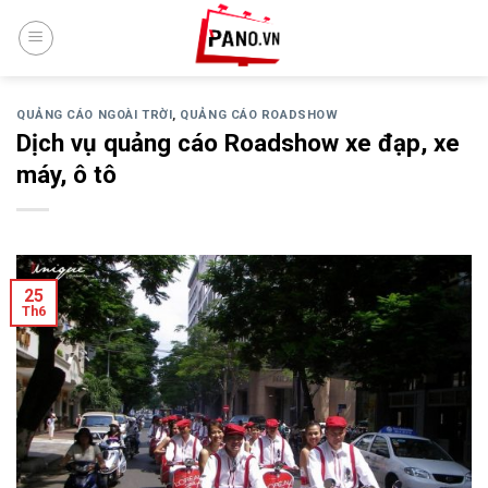
Skip
to
content
QUẢNG CÁO NGOÀI TRỜI
,
QUẢNG CÁO ROADSHOW
Dịch vụ quảng cáo Roadshow xe đạp, xe
máy, ô tô
25
Th6