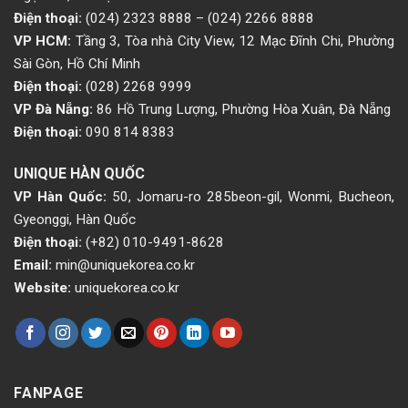
Điện thoại:
(024) 2323 8888
–
(024) 2266 8888
VP HCM:
Tầng 3, Tòa nhà City View, 12 Mạc Đĩnh Chi, Phường
Sài Gòn, Hồ Chí Minh
Điện thoại:
(028) 2268 9999
VP Đà Nẵng:
86 Hồ Trung Lượng, Phường Hòa Xuân, Đà Nẵng
Điện thoại:
090 814 8383
UNIQUE HÀN QUỐC
VP Hàn Quốc:
50, Jomaru-ro 285beon-gil, Wonmi, Bucheon,
Gyeonggi, Hàn Quốc
Điện thoại:
(+82) 010-9491-8628
Email:
min@uniquekorea.co.kr
Website:
uniquekorea.co.kr
FANPAGE