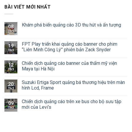
BÀI VIẾT MỚI NHẤT
Khám phá biển quảng cáo 3D thu hút và ấn tượng
08
Th9
FPT Play triển khai quảng cáo banner cho phim
19
“Liên Minh Công Lý” phiên bản Zack Snyder
Th3
Chiến dịch quảng cáo banner của thẩm mỹ viện
12
Maya tại Hà Nội
Th3
Suzuki Ertiga Sport quảng bá thương hiệu trên màn
20
hình Lcd, Frame
Th2
Chiến dịch quảng cáo trên xe bus cho bộ sưu tập
09
mới của Levi’s
Th2