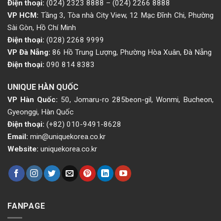
Điện thoại:
(024) 2323 8888
–
(024) 2266 8888
VP HCM:
Tầng 3, Tòa nhà City View, 12 Mạc Đĩnh Chi, Phường
Sài Gòn, Hồ Chí Minh
Điện thoại:
(028) 2268 9999
VP Đà Nẵng:
86 Hồ Trung Lượng, Phường Hòa Xuân, Đà Nẵng
Điện thoại:
090 814 8383
UNIQUE HÀN QUỐC
VP Hàn Quốc:
50, Jomaru-ro 285beon-gil, Wonmi, Bucheon,
Gyeonggi, Hàn Quốc
Điện thoại:
(+82) 010-9491-8628
Email:
min@uniquekorea.co.kr
Website:
uniquekorea.co.kr
FANPAGE