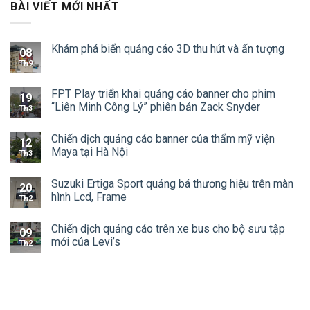
BÀI VIẾT MỚI NHẤT
Khám phá biển quảng cáo 3D thu hút và ấn tượng
08
Th9
FPT Play triển khai quảng cáo banner cho phim
19
“Liên Minh Công Lý” phiên bản Zack Snyder
Th3
Chiến dịch quảng cáo banner của thẩm mỹ viện
12
Maya tại Hà Nội
Th3
Suzuki Ertiga Sport quảng bá thương hiệu trên màn
20
hình Lcd, Frame
Th2
Chiến dịch quảng cáo trên xe bus cho bộ sưu tập
09
mới của Levi’s
Th2