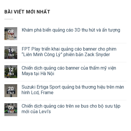
BÀI VIẾT MỚI NHẤT
Khám phá biển quảng cáo 3D thu hút và ấn tượng
08
Th9
FPT Play triển khai quảng cáo banner cho phim
19
“Liên Minh Công Lý” phiên bản Zack Snyder
Th3
Chiến dịch quảng cáo banner của thẩm mỹ viện
12
Maya tại Hà Nội
Th3
Suzuki Ertiga Sport quảng bá thương hiệu trên màn
20
hình Lcd, Frame
Th2
Chiến dịch quảng cáo trên xe bus cho bộ sưu tập
09
mới của Levi’s
Th2