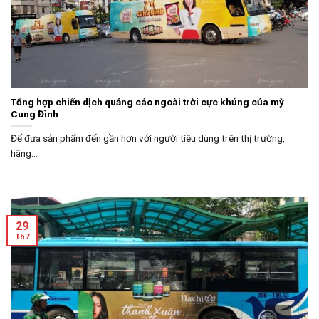
Tổng hợp chiến dịch quảng cáo ngoài trời cực khủng của mỳ
Cung Đình
Để đưa sản phẩm đến gần hơn với người tiêu dùng trên thị trường,
hãng...
29
Th7