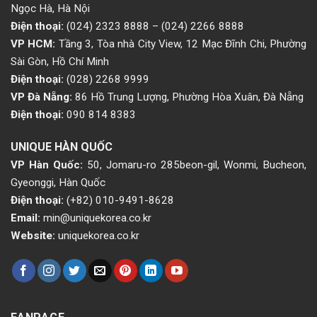
Ngọc Hà, Hà Nội
Điện thoại:
(024) 2323 8888
–
(024) 2266 8888
VP HCM:
Tầng 3, Tòa nhà City View, 12 Mạc Đĩnh Chi, Phường
Sài Gòn, Hồ Chí Minh
Điện thoại:
(028) 2268 9999
VP Đà Nẵng:
86 Hồ Trung Lượng, Phường Hòa Xuân, Đà Nẵng
Điện thoại:
090 814 8383
UNIQUE HÀN QUỐC
VP Hàn Quốc:
50, Jomaru-ro 285beon-gil, Wonmi, Bucheon,
Gyeonggi, Hàn Quốc
Điện thoại:
(+82) 010-9491-8628
Email:
min@uniquekorea.co.kr
Website:
uniquekorea.co.kr