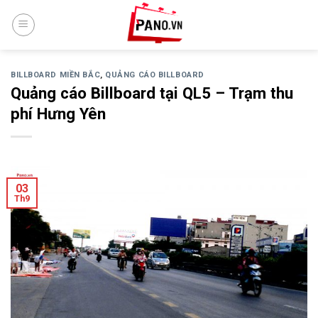
Skip
to
content
BILLBOARD MIỀN BẮC
,
QUẢNG CÁO BILLBOARD
Quảng cáo Billboard tại QL5 – Trạm thu
phí Hưng Yên
03
Th9