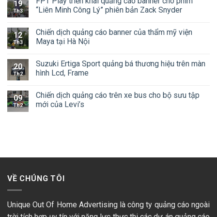
FPT Play triển khai quảng cáo banner cho phim
19
“Liên Minh Công Lý” phiên bản Zack Snyder
Th3
Chiến dịch quảng cáo banner của thẩm mỹ viện
12
Maya tại Hà Nội
Th3
Suzuki Ertiga Sport quảng bá thương hiệu trên màn
20
hình Lcd, Frame
Th2
Chiến dịch quảng cáo trên xe bus cho bộ sưu tập
09
mới của Levi’s
Th2
VỀ CHÚNG TÔI
Unique Out Of Home Advertising là công ty quảng cáo ngoài
trời tích hợp uy tín với năng lực thực thi các dự án quảng cáo