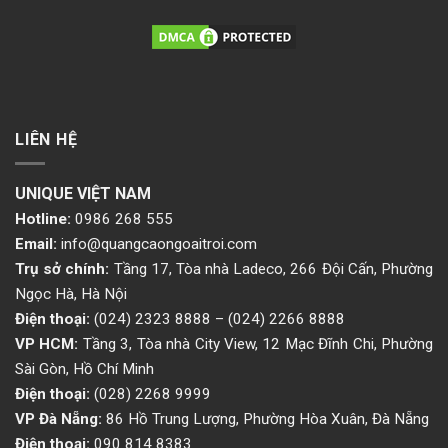
LIÊN HỆ
UNIQUE VIỆT NAM
Hotline:
0986 268 555
Email:
info@quangcaongoaitroi.com
Trụ sở chính:
Tầng 17, Tòa nhà Ladeco, 266 Đội Cấn, Phường
Ngọc Hà, Hà Nội
Điện thoại:
(024) 2323 8888
–
(024) 2266 8888
VP HCM:
Tầng 3, Tòa nhà City View, 12 Mạc Đĩnh Chi, Phường
Sài Gòn, Hồ Chí Minh
Điện thoại:
(028) 2268 9999
VP Đà Nẵng:
86 Hồ Trung Lượng, Phường Hòa Xuân, Đà Nẵng
Điện thoại:
090 814 8383