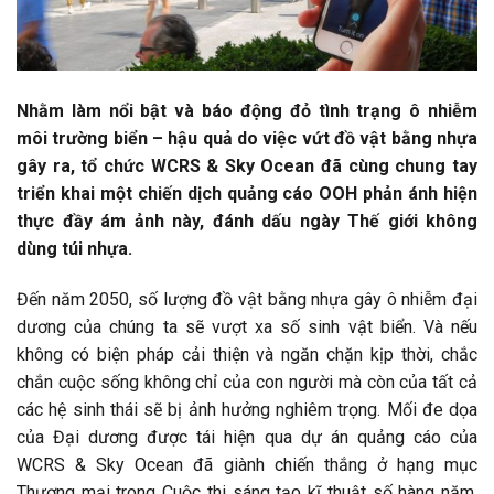
Nhằm làm nổi bật và báo động đỏ tình trạng ô nhiễm
môi trường biển – hậu quả do việc vứt đồ vật bằng nhựa
gây ra, tổ chức WCRS & Sky Ocean đã cùng chung tay
triển khai một chiến dịch quảng cáo OOH phản ánh hiện
thực đầy ám ảnh này, đánh dấu ngày Thế giới không
dùng túi nhựa.
Đến năm 2050, số lượng đồ vật bằng nhựa gây ô nhiễm đại
dương của chúng ta sẽ vượt xa số sinh vật biển. Và nếu
không có biện pháp cải thiện và ngăn chặn kịp thời, chắc
chắn cuộc sống không chỉ của con người mà còn của tất cả
các hệ sinh thái sẽ bị ảnh hưởng nghiêm trọng. Mối đe dọa
của Đại dương được tái hiện qua dự án quảng cáo của
WCRS & Sky Ocean đã giành chiến thắng ở hạng mục
Thương mại trong Cuộc thi sáng tạo kĩ thuật số hàng năm,