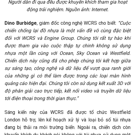
Người dân đi qua đều được khuyến khích tham gia hoạt
động trải nghiệm. Nguồn ảnh: Internet.
Dino Burbidge
, giám đốc công nghệ WCRS cho biết:
“Cuộc
chiến chống lại đồ nhựa là một vấn đề vô cùng đặc biệt
đối với WCRS và Engine Group. Chúng tôi rất tự hào khi
được tham gia vào cuộc thập tự chinh không sử dụng
nhựa một lần cùng với Ocean, Sky Ocean và Westfield.
Chiến dịch này cũng đã cho phép chúng tôi kết hợp giữa
sự sáng tạo, công nghệ và dữ liệu để vượt qua ranh giới
của những gì có thể làm được trong các loại màn hình
quảng cáo hiện đại. Chúng tôi còn sử dụng kết xuất 3D với
độ phân giải cao trực tiếp, kết nối video và truyền dữ liệu
tới điện thoại trong thời gian thực.”
Sáng kiến này của WCRS đã được tổ chức Westfield
London hỗ trợ, lên kế hoạch xử lý và loại bỏ số túi nhựa
đang bị thải ra môi trường biển. Ngoài ra, chiến dịch còn
khuyến khích du khách nói không với túi nhựa sử dụng một