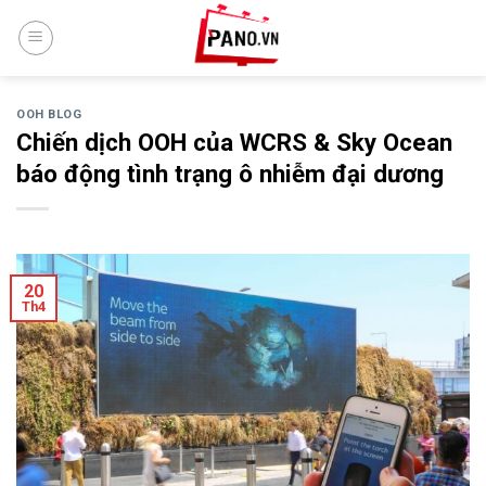
Skip
to
content
OOH BLOG
Chiến dịch OOH của WCRS & Sky Ocean
báo động tình trạng ô nhiễm đại dương
20
Th4