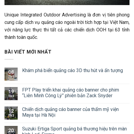
Unique Integrated Outdoor Advertising là đơn vị tiên phong
cung cấp dịch vụ quảng cáo ngoài trời tích hợp tại Việt Nam,
với năng lực thực thi tất cả các chiến dịch OOH tại 63 tỉnh
thành toàn quốc.
BÀI VIẾT MỚI NHẤT
Khám phá biển quảng cáo 3D thu hút và ấn tượng
08
Th9
FPT Play triển khai quảng cáo banner cho phim
19
“Liên Minh Công Lý” phiên bản Zack Snyder
Th3
Chiến dịch quảng cáo banner của thẩm mỹ viện
12
Maya tại Hà Nội
Th3
Suzuki Ertiga Sport quảng bá thương hiệu trên màn
20