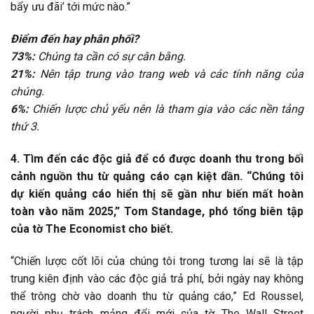
bẩy ưu đãi’ tới mức nào.”
Điểm đến hay phân phối?
73%:
Chúng ta cần có sự cân bằng.
21%:
Nên tập trung vào trang web và các tính năng của
chúng.
6%:
Chiến lược chủ yếu nên là tham gia vào các nền tảng
thứ 3.
4. Tìm đến các độc giả để có được doanh thu trong bối
cảnh nguồn thu từ quảng cáo cạn kiệt dần. “Chúng tôi
dự kiến quảng cáo hiển thị sẽ gần như biến mất hoàn
toàn vào năm 2025,” Tom Standage, phó tổng biên tập
của tờ The Economist cho biết.
“Chiến lược cốt lõi của chúng tôi trong tương lai sẽ là tập
trung kiên định vào các độc giả trả phí, bởi ngày nay không
thể trông chờ vào doanh thu từ quảng cáo,” Ed Roussel,
người phụ trách mảng đổi mới của tờ The Wall Street