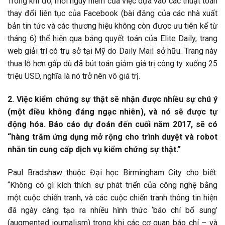
Trong khi đó, mối nguy hiểm của việc dựa vào các thuật toán
thay đổi liên tục của Facebook (bài đăng của các nhà xuất
bản tin tức và các thương hiệu không còn được ưu tiên kể từ
tháng 6) thể hiện qua bảng quyết toán của Elite Daily, trang
web giải trí có trụ sở tại Mỹ do Daily Mail sở hữu. Trang này
thua lỗ hơn gấp dù đã bút toán giảm giá trị công ty xuống 25
triệu USD, nghĩa là nó trở nên vô giá trị.
2. Việc kiểm chứng sự thật sẽ nhận được nhiều sự chú ý
(một điều không đáng ngạc nhiên), và nó sẽ được tự
động hóa. Báo cáo dự đoán đến cuối năm 2017, sẽ có
“hàng trăm ứng dụng mở rộng cho trình duyệt và robot
nhắn tin cung cấp dịch vụ kiểm chứng sự thật.”
Paul Bradshaw thuộc Đại học Birmingham City cho biết:
“Không có gì kích thích sự phát triển của công nghệ bằng
một cuộc chiến tranh, và các cuộc chiến tranh thông tin hiện
đã ngày càng tạo ra nhiều hình thức ‘báo chí bổ sung’
(augmented journalism) trong khi các cơ quan báo chí – và