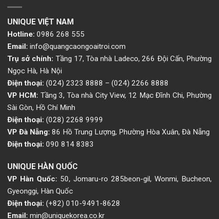
UNIQUE VIỆT NAM
Hotline:
0986 268 555
Email:
info@quangcaongoaitroi.com
Trụ sở chính:
Tầng 17, Tòa nhà Ladeco, 266 Đội Cấn, Phường
Ngọc Hà, Hà Nội
Điện thoại:
(024) 2323 8888
–
(024) 2266 8888
VP HCM:
Tầng 3, Tòa nhà City View, 12 Mạc Đĩnh Chi, Phường
Sài Gòn, Hồ Chí Minh
Điện thoại:
(028) 2268 9999
VP Đà Nẵng:
86 Hồ Trung Lượng, Phường Hòa Xuân, Đà Nẵng
Điện thoại:
090 814 8383
UNIQUE HÀN QUỐC
VP Hàn Quốc:
50, Jomaru-ro 285beon-gil, Wonmi, Bucheon,
Gyeonggi, Hàn Quốc
Điện thoại:
(+82) 010-9491-8628
Email:
min@uniquekorea.co.kr