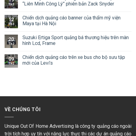
“Liên Minh Công Lý” phiên bản Zack Snyder
Th3
Chiến dịch quảng cáo banner của thẩm mỹ viện
12
Maya tại Hà Nội
Th3
Suzuki Ertiga Sport quảng bá thương hiệu trên màn
20
hình Lcd, Frame
Th2
Chiến dịch quảng cáo trên xe bus cho bộ sưu tập
09
mới của Levi’s
Th2
VỀ CHÚNG TÔI
Unique Out Of Home Advertising là công ty quảng cáo ngoài
trời tích hợp uy tín với năng lực thực thi các dự án quảng cáo