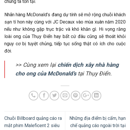
chúng ta tồn tại.
Nhãn hàng McDonald’s đang dự tính sẽ mở rộng chuỗi khách
sạn tí hon này cùng với JC Decaux vào mùa xuân năm 2020
nếu như không gặp trục trặc và khó khăn gì. Hi vọng rằng
loài ong của Thụy Điển hay bất cứ đâu cũng sẽ thoát khỏi
nguy cơ bị tuyệt chủng, tiếp tục sống thật có ích cho cuộc
đời.
>> Cùng xem lại
chiến dịch xây nhà hàng
cho ong của McDonald’s
tại Thụy Điển.
Chuỗi Billboard quảng cáo ra
Những địa điểm bị cấm, hạn
mắt phim Maleficent 2 siêu
chế quảng cáo ngoài trời tại