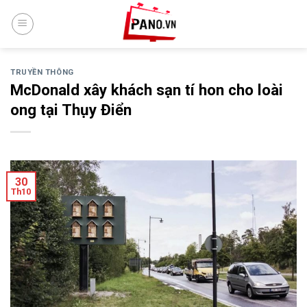
Skip
to
content
TRUYỀN THÔNG
McDonald xây khách sạn tí hon cho loài
ong tại Thụy Điển
30
Th10