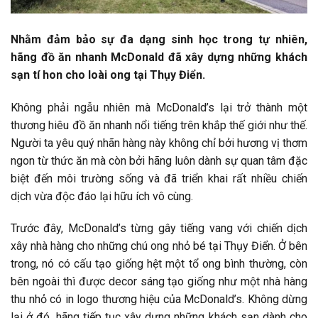
Nhằm đảm bảo sự đa dạng sinh học trong tự nhiên,
hãng đồ ăn nhanh McDonald đã xây dựng những khách
sạn tí hon cho loài ong tại Thụy Điển.
Không phải ngẫu nhiên mà McDonald’s lại trở thành một
thương hiêu đồ ăn nhanh nổi tiếng trên khắp thế giới như thế.
Người ta yêu quý nhãn hàng này không chỉ bởi hương vị thơm
ngon từ thức ăn mà còn bởi hãng luôn dành sự quan tâm đặc
biệt đến môi trường sống và đã triển khai rất nhiều chiến
dịch vừa độc đáo lại hữu ích vô cùng.
Trước đây, McDonald’s từng gây tiếng vang với chiến dịch
xây nhà hàng cho những chú ong nhỏ bé tại Thụy Điển. Ở bên
trong, nó có cấu tạo giống hệt một tổ ong bình thường, còn
bên ngoài thì được decor sáng tạo giống như một nhà hàng
thu nhỏ có in logo thương hiệu của McDonald’s. Không dừng
lại ở đó, hãng tiếp tục xây dựng những khách sạn dành cho