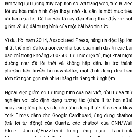
làm tăng lưu lượng truy cập hơn so với trang web, tức là viêc
tối ưu hóa màn hình điện thoại nhỏ xíu cần là một mục tiêu
ưu tiên của họ. Cả hai yếu tố này đều đang thúc đẩy sự sụt
giảm về độ dài trung bình của một bài báo tin tức.
Ví dụ, hồi năm 2014, Associated Press, hãng tin độc lập lớn
nhất thế giới, đã kêu gọi các nhà báo của mình duy trì các bài
báo chỉ trong khoảng 300-500 từ. Thư điện tử, một khái niệm
dường như đã lỗi thời và không hấp dẫn, lại trở thành
phương tiện truyền tải newsletter, một định dạng dựa trên
tóm tắt ngắn gọn mà nhiều hãng tin đang thử nghiệm.
Ngoài việc giảm số từ trung bình của bài viết, đầu tư và thử
nghiệm với các định dạng tương tác (chứa ít từ hơn nữa)
ngày càng tăng lên, ví dụ như ứng dụng thực tế ảo của New
York Times dành cho Google Cardboard, ứng dụng chatbot
(trả lời tự động) của Quartz, các chatbot của CNN/Wall
Street Journal/BuzzFeed trong ứng dụng Facebook