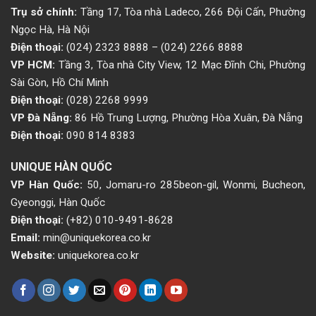
Trụ sở chính:
Tầng 17, Tòa nhà Ladeco, 266 Đội Cấn, Phường
Ngọc Hà, Hà Nội
Điện thoại:
(024) 2323 8888
–
(024) 2266 8888
VP HCM:
Tầng 3, Tòa nhà City View, 12 Mạc Đĩnh Chi, Phường
Sài Gòn, Hồ Chí Minh
Điện thoại:
(028) 2268 9999
VP Đà Nẵng:
86 Hồ Trung Lượng, Phường Hòa Xuân, Đà Nẵng
Điện thoại:
090 814 8383
UNIQUE HÀN QUỐC
VP Hàn Quốc:
50, Jomaru-ro 285beon-gil, Wonmi, Bucheon,
Gyeonggi, Hàn Quốc
Điện thoại:
(+82) 010-9491-8628
Email:
min@uniquekorea.co.kr
Website:
uniquekorea.co.kr