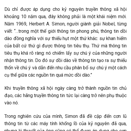
Dù chỉ được áp dụng cho kỷ nguyên truyền thông xã hội
khoảng 10 năm qua, đây không phải là một khái niệm mới.
Năm 1969, Herbert A. Simon, người giành giải Nobel, từng
viết: “…trong một thế giới thông tin phong phú, thông tin dồi
dào đồng nghĩa với sự thiếu hụt một thứ khác: sự khan hiếm
của bất cứ thứ gì được thông tin tiêu thụ. Thứ mà thông tin
tiêu thụ khá rõ ràng: nó chiếm lấy sự chú ý của những người
nhận thông tin. Do đó sự dồi dào về thông tin tạo ra sự thiếu
thốn về chú ý và dẫn đến nhu cầu phân bổ sự chú ý một cách
cụ thể giữa các nguồn tin quá mức dồi dào.”
Khi truyền thông xã hội ngày càng trở thành nguồn tin chủ
đạo, các hãng truyền thông tin tức lại càng trở nên phụ thuộc
vào nó.
Trong nghiên cứu của mình, Simon đã đề cập đến cơn lũ
thông tin từ các máy tính khổng lồ của kỷ nguyên đã qua,
nhưng lý thuyết của ông cũng có thể được áp dụng cho cơn