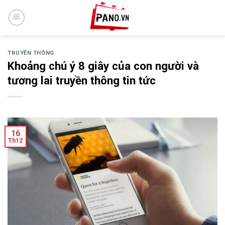
Skip
to
content
TRUYỀN THÔNG
Khoảng chú ý 8 giây của con người và
tương lai truyền thông tin tức
16
Th12