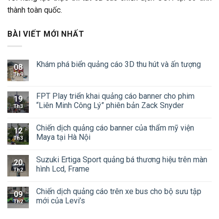
thành toàn quốc.
BÀI VIẾT MỚI NHẤT
Khám phá biển quảng cáo 3D thu hút và ấn tượng
08
Th9
FPT Play triển khai quảng cáo banner cho phim
19
“Liên Minh Công Lý” phiên bản Zack Snyder
Th3
Chiến dịch quảng cáo banner của thẩm mỹ viện
12
Maya tại Hà Nội
Th3
Suzuki Ertiga Sport quảng bá thương hiệu trên màn
20
hình Lcd, Frame
Th2
Chiến dịch quảng cáo trên xe bus cho bộ sưu tập
09
mới của Levi’s
Th2