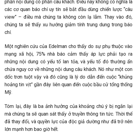
phần nội dung có phần câu khách. Điều này không có nghĩa là
các cơ quan báo chí uy tín sẽ bắt đầu dùng chiến lược “câu
view” – điều mà chúng ta không còn lạ lẫm. Thay vào đó,
chúng ta sẽ thấy xu hướng giảm tính trung dung trong báo
chí.
Một nghiên cứu của Edelman cho thấy do sự phụ thuộc vào
mạng xã hội, 75% nhà báo cảm thấy áp lực phải tạo ra
những nội dung có yếu tố lan tỏa, và yếu tố đó thường ẩn
chứa nguy cơ về những nội dung câu khách. Nó như một con
dốc trơn tuột vậy và đó cũng là lý do dẫn đến cuộc “khủng
hoảng tin vịt” gần đây liên quan đến cuộc bầu cử tổng thống
Mỹ.
Tóm lại, đây là ba ảnh hưởng của khoảng chú ý bị ngắn lại
mà chúng ta sẽ quan sát thấy ở truyền thông tin tức. Thời thế
đã thay đổi, và quyền lực của độc giả dường như đã trở nên
lớn mạnh hơn bao giờ hết.