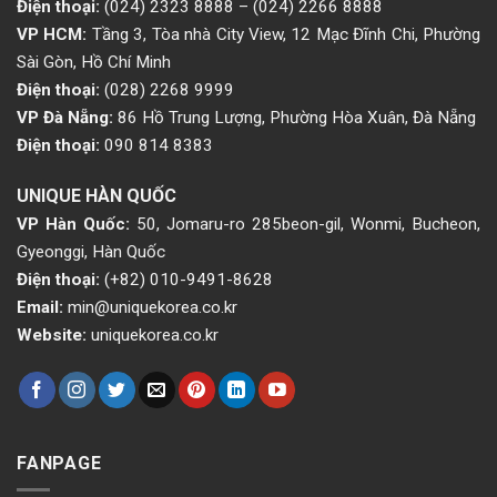
Điện thoại:
(024) 2323 8888
–
(024) 2266 8888
VP HCM:
Tầng 3, Tòa nhà City View, 12 Mạc Đĩnh Chi, Phường
Sài Gòn, Hồ Chí Minh
Điện thoại:
(028) 2268 9999
VP Đà Nẵng:
86 Hồ Trung Lượng, Phường Hòa Xuân, Đà Nẵng
Điện thoại:
090 814 8383
UNIQUE HÀN QUỐC
VP Hàn Quốc:
50, Jomaru-ro 285beon-gil, Wonmi, Bucheon,
Gyeonggi, Hàn Quốc
Điện thoại:
(+82) 010-9491-8628
Email:
min@uniquekorea.co.kr
Website:
uniquekorea.co.kr
FANPAGE