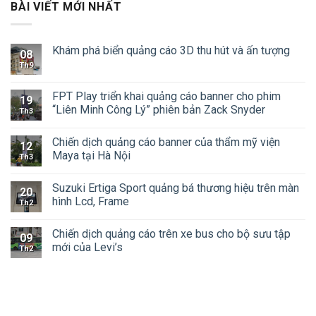
BÀI VIẾT MỚI NHẤT
Khám phá biển quảng cáo 3D thu hút và ấn tượng
08
Th9
FPT Play triển khai quảng cáo banner cho phim
19
“Liên Minh Công Lý” phiên bản Zack Snyder
Th3
Chiến dịch quảng cáo banner của thẩm mỹ viện
12
Maya tại Hà Nội
Th3
Suzuki Ertiga Sport quảng bá thương hiệu trên màn
20
hình Lcd, Frame
Th2
Chiến dịch quảng cáo trên xe bus cho bộ sưu tập
09
mới của Levi’s
Th2