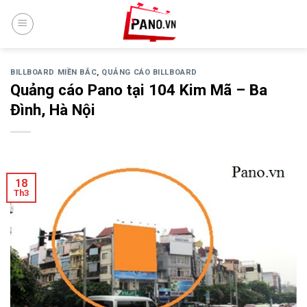
Skip
to
content
BILLBOARD MIỀN BẮC
,
QUẢNG CÁO BILLBOARD
Quảng cáo Pano tại 104 Kim Mã – Ba
Đình, Hà Nội
18
Th3