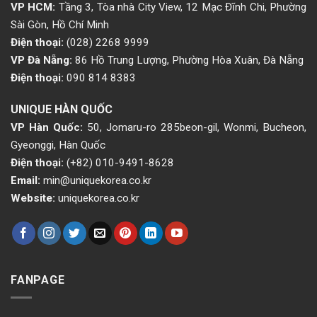
VP HCM:
Tầng 3, Tòa nhà City View, 12 Mạc Đĩnh Chi, Phường
Sài Gòn, Hồ Chí Minh
Điện thoại:
(028) 2268 9999
VP Đà Nẵng:
86 Hồ Trung Lượng, Phường Hòa Xuân, Đà Nẵng
Điện thoại:
090 814 8383
UNIQUE HÀN QUỐC
VP Hàn Quốc:
50, Jomaru-ro 285beon-gil, Wonmi, Bucheon,
Gyeonggi, Hàn Quốc
Điện thoại:
(+82) 010-9491-8628
Email:
min@uniquekorea.co.kr
Website:
uniquekorea.co.kr
FANPAGE