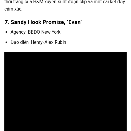
thời trang của H&M xuyên suốt đoạn clip và một cái kết đầy
cảm xúc.
7. Sandy Hook Promise, ‘Evan’
Agency: BBDO New York
Đạo diễn: Henry-Alex Rubin