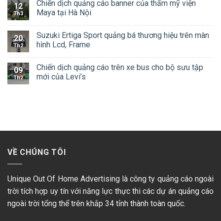
Chiến dịch quảng cáo banner của thẩm mỹ viện
12
Maya tại Hà Nội
Th3
Suzuki Ertiga Sport quảng bá thương hiệu trên màn
20
hình Lcd, Frame
Th2
Chiến dịch quảng cáo trên xe bus cho bộ sưu tập
09
mới của Levi’s
Th2
VỀ CHÚNG TÔI
Unique Out Of Home Advertising là công ty quảng cáo ngoài
trời tích hợp uy tín với năng lực thực thi các dự án quảng cáo
ngoài trời tổng thể trên khắp 34 tỉnh thành toàn quốc.