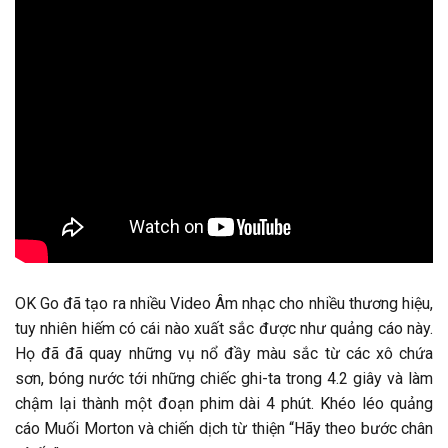
OK Go đã tạo ra nhiều Video Âm nhạc cho nhiều thương hiệu,
tuy nhiên hiếm có cái nào xuất sắc được như quảng cáo này.
Họ đã đã quay những vụ nổ đầy màu sắc từ các xô chứa
sơn, bóng nước tới những chiếc ghi-ta trong 4.2 giây và làm
chậm lại thành một đoạn phim dài 4 phút. Khéo léo quảng
cáo Muối Morton và chiến dịch từ thiện “Hãy theo bước chân