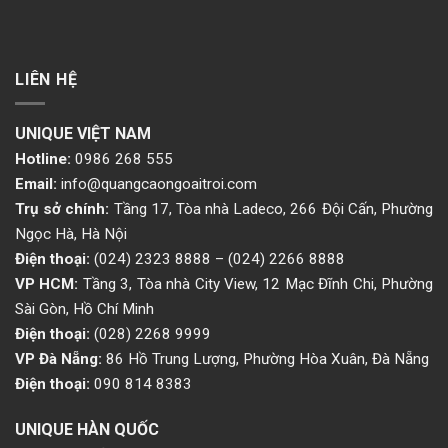
LIÊN HỆ
UNIQUE VIỆT NAM
Hotline:
0986 268 555
Email:
info@quangcaongoaitroi.com
Trụ sở chính:
Tầng 17, Tòa nhà Ladeco, 266 Đội Cấn, Phường
Ngọc Hà, Hà Nội
Điện thoại:
(024) 2323 8888
–
(024) 2266 8888
VP HCM:
Tầng 3, Tòa nhà City View, 12 Mạc Đĩnh Chi, Phường
Sài Gòn, Hồ Chí Minh
Điện thoại:
(028) 2268 9999
VP Đà Nẵng:
86 Hồ Trung Lượng, Phường Hòa Xuân, Đà Nẵng
Điện thoại:
090 814 8383
UNIQUE HÀN QUỐC